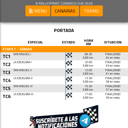
III RALLYSPRINT COMARCA SUR 2026
MENU
CANARIAS
TRAMO
PORTADA
HORA
ESPECIAL
ESTADO
SITUACION
KM
ETAPA 1 - SÁBADO
SAN MIGUEL I
08:30
FINALIZADO
TC1
5,89 km.
64 en meta
LA ESCALONA I
10:00
FINALIZADO
TC2
5,89 km.
63 en meta
SAN MIGUEL II
12:00
FINALIZADO
TC3
5,89 km.
61 en meta
LA ESCALONA II
13:30
FINALIZADO
TC4
5,89 km.
58 en meta
SAN MIGUEL III
15:30
FINALIZADO
TC5
5,89 km.
57 en meta
LA ESCALONA III
17:00
FINALIZADO
TC6
5,89 km.
56 en meta