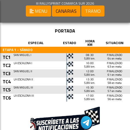
III RALLYSPRINT COMARCA SUR 2026
MENU
CANARIAS
TRAMO
PORTADA
HORA
ESPECIAL
ESTADO
SITUACION
KM
ETAPA 1 - SÁBADO
SAN MIGUEL I
08:30
FINALIZADO
TC1
5,89 km.
64 en meta
LA ESCALONA I
10:00
FINALIZADO
TC2
5,89 km.
63 en meta
SAN MIGUEL II
12:00
FINALIZADO
TC3
5,89 km.
61 en meta
LA ESCALONA II
13:30
FINALIZADO
TC4
5,89 km.
58 en meta
SAN MIGUEL III
15:30
FINALIZADO
TC5
5,89 km.
57 en meta
LA ESCALONA III
17:00
FINALIZADO
TC6
5,89 km.
56 en meta