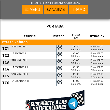
III RALLYSPRINT COMARCA SUR 2026
MENU
CANARIAS
TRAMO
PORTADA
HORA
ESPECIAL
ESTADO
SITUACION
KM
ETAPA 1 - SÁBADO
SAN MIGUEL I
08:30
FINALIZADO
TC1
5,89 km.
64 en meta
LA ESCALONA I
10:00
FINALIZADO
TC2
5,89 km.
63 en meta
SAN MIGUEL II
12:00
FINALIZADO
TC3
5,89 km.
61 en meta
LA ESCALONA II
13:30
FINALIZADO
TC4
5,89 km.
58 en meta
SAN MIGUEL III
15:30
FINALIZADO
TC5
5,89 km.
57 en meta
LA ESCALONA III
17:00
FINALIZADO
TC6
5,89 km.
56 en meta