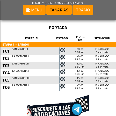
III RALLYSPRINT COMARCA SUR 2026
MENU
CANARIAS
TRAMO
PORTADA
HORA
ESPECIAL
ESTADO
SITUACION
KM
ETAPA 1 - SÁBADO
SAN MIGUEL I
08:30
FINALIZADO
TC1
5,89 km.
64 en meta
LA ESCALONA I
10:00
FINALIZADO
TC2
5,89 km.
63 en meta
SAN MIGUEL II
12:00
FINALIZADO
TC3
5,89 km.
61 en meta
LA ESCALONA II
13:30
FINALIZADO
TC4
5,89 km.
58 en meta
SAN MIGUEL III
15:30
FINALIZADO
TC5
5,89 km.
57 en meta
LA ESCALONA III
17:00
FINALIZADO
TC6
5,89 km.
56 en meta