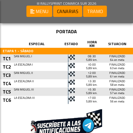
III RALLYSPRINT COMARCA SUR 2026
MENU
CANARIAS
TRAMO
PORTADA
HORA
ESPECIAL
ESTADO
SITUACION
KM
ETAPA 1 - SÁBADO
SAN MIGUEL I
08:30
FINALIZADO
TC1
5,89 km.
64 en meta
LA ESCALONA I
10:00
FINALIZADO
TC2
5,89 km.
63 en meta
SAN MIGUEL II
12:00
FINALIZADO
TC3
5,89 km.
61 en meta
LA ESCALONA II
13:30
FINALIZADO
TC4
5,89 km.
58 en meta
SAN MIGUEL III
15:30
FINALIZADO
TC5
5,89 km.
57 en meta
LA ESCALONA III
17:00
FINALIZADO
TC6
5,89 km.
56 en meta