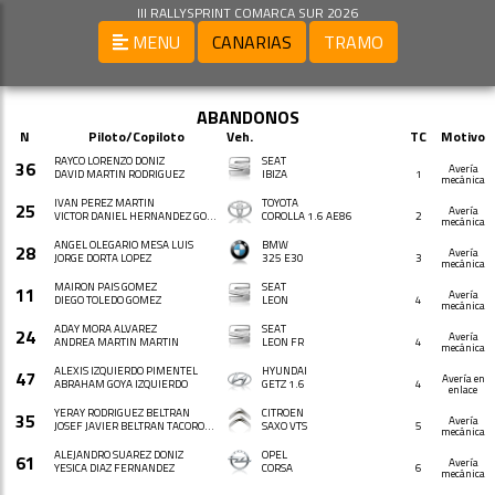
III RALLYSPRINT COMARCA SUR 2026
MENU
CANARIAS
TRAMO
ABANDONOS
N
Piloto/Copiloto
Veh.
TC
Motivo
RAYCO LORENZO DONIZ
SEAT
36
Avería
DAVID MARTIN RODRIGUEZ
IBIZA
1
mecánica
IVAN PEREZ MARTIN
TOYOTA
25
Avería
VICTOR DANIEL HERNANDEZ GONZALEZ
COROLLA 1.6 AE86
2
mecánica
ANGEL OLEGARIO MESA LUIS
BMW
28
Avería
JORGE DORTA LOPEZ
325 E30
3
mecánica
MAIRON PAIS GOMEZ
SEAT
11
Avería
DIEGO TOLEDO GOMEZ
LEON
4
mecánica
ADAY MORA ALVAREZ
SEAT
24
Avería
ANDREA MARTIN MARTIN
LEON FR
4
mecánica
ALEXIS IZQUIERDO PIMENTEL
HYUNDAI
47
Avería en
ABRAHAM GOYA IZQUIERDO
GETZ 1.6
4
enlace
YERAY RODRIGUEZ BELTRAN
CITROËN
35
Avería
JOSEF JAVIER BELTRAN TACORONTE
SAXO VTS
5
mecánica
ALEJANDRO SUAREZ DONIZ
OPEL
61
Avería
YESICA DIAZ FERNANDEZ
CORSA
6
mecánica