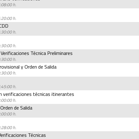
:08:00 h.
:20:00 h.
CCDD
:30:00 h.
:30:00 h.
Verificaciones Técnica Preliminares
:30:00 h.
ovisional y Orden de Salida
:30:00 h.
:45:00 h.
n verificaciones técnicas itinerantes
:00:00 h.
 Orden de Salida
:00:00 h.
:28:00 h.
erificaciones Técnicas